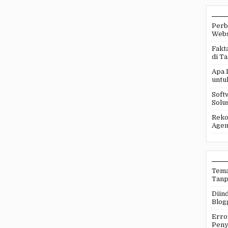
Perb
Webs
Fakt
di T
Apa 
untu
Soft
Solus
Reko
Agen
Tema
Tanp
Diind
Blog
Erro
Peny