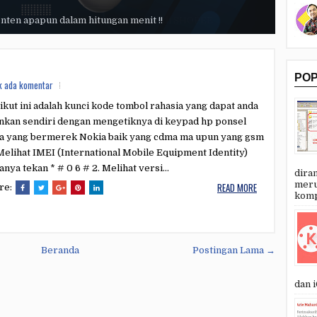
onten apapun dalam hitungan menit !!
Lengkap STEP BY STEP Jualan Online di SHOPEE
PO
k ada komentar
ikut ini adalah kunci kode tombol rahasia yang dapat anda
ankan sendiri dengan mengetiknya di keypad hp ponsel
a yang bermerek Nokia baik yang cdma ma upun yang gsm
. Melihat IMEI (International Mobile Equipment Identity)
anya tekan * # 0 6 # 2. Melihat versi...
dira
meru
READ MORE
re:
kompu
Beranda
Postingan Lama →
dan i