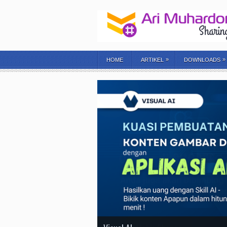
»
»
HOME
ARTIKEL
DOWNLOADS