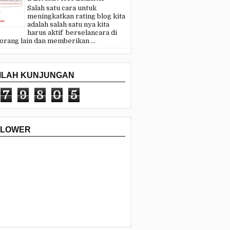
Salah satu cara untuk
meningkatkan rating blog kita
adalah salah satu nya kita
harus aktif berselancara di
 orang lain dan memberikan ...
MLAH KUNJUNGAN
7
9
8
0
5
LLOWER