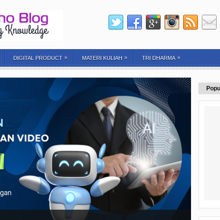
»
»
»
DIGITAL PRODUCT
MATERI KULIAH
TRI DHARMA
Popu