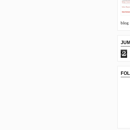
blog
JU
2
FO