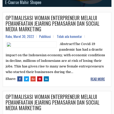
Visual AI
E-Course Mahir Shopee
Jago Edit Video Capcut
Tools Whatsapp Sender
E-Course Elite Membership
E-Course CANVA
OPTIMALISASI WOMAN ENTERPRENEUR MELALUI
PEMANFAATAN JEJARING PEMASARAN DAN SOCIAL
MEDIA MARKETING
Rabu, Maret 30, 2022
Publikasi
Tidak ada komentar
AbstractThe Covid-19
pandemic has had a drastic
impact on the Indonesian economy, with economic conditions
in decline, millions of Indonesians are at risk of losing their
jobs. This has given rise to many new female entrepreneurs
who started their businesses during the...
READ MORE
Share:
OPTIMALISASI WOMAN ENTERPRENEUR MELALUI
PEMANFAATAN JEJARING PEMASARAN DAN SOCIAL
MEDIA MARKETING