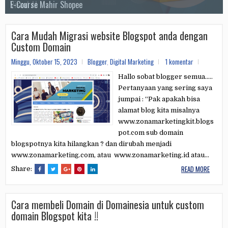
Visual AI
E-Course Mahir Shopee
Jago Edit Video Capcut
Tools Whatsapp Sender
E-Course Elite Membership
E-Course CANVA
Cara Mudah Migrasi website Blogspot anda dengan
Custom Domain
Minggu, Oktober 15, 2023
Blogger
,
Digital Marketing
1 komentar
Hallo sobat blogger semua.....
Pertanyaan yang sering saya
jumpai : “Pak apakah bisa
alamat blog kita misalnya
www.zonamarketingkit.blogs
pot.com sub domain
blogspotnya kita hilangkan ? dan dirubah menjadi
www.zonamarketing.com, atau www.zonamarketing.id atau...
READ MORE
Share:
Cara membeli Domain di Domainesia untuk custom
domain Blogspot kita !!