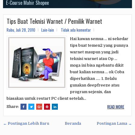
Visual AI
E-Course Mahir Shopee
Jago Edit Video Capcut
Tools Whatsapp Sender
E-Course Elite Membership
E-Course CANVA
Tips Buat Teknisi Warnet / Pemilik Warnet
Rabu, Juli 28, 2010
Lain-lain
Tidak ada komentar
Hai kawan semua … ni sekedar
tips buat temen2 yang punnya
warnet maupun yang jadi
teknisi warnet atau Op …
moga ini bisa ngebantu dikit
buat kalian semua … ok Coba
diperhatikan ….. 1. Selalu
gunakan deepfreeze atau
program sejenis, dan
biasakan untuk restart PC client setelah...
READ MORE
Share:
← Postingan Lebih Baru
Beranda
Postingan Lama →