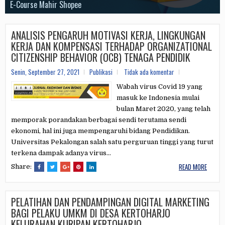
Visual AI
E-Course Mahir Shopee
Jago Edit Video Capcut
Tools Whatsapp Sender
E-Course Elite Membership
E-Course CANVA
ANALISIS PENGARUH MOTIVASI KERJA, LINGKUNGAN
KERJA DAN KOMPENSASI TERHADAP ORGANIZATIONAL
CITIZENSHIP BEHAVIOR (OCB) TENAGA PENDIDIK
Senin, September 27, 2021
Publikasi
Tidak ada komentar
Wabah virus Covid 19 yang
masuk ke Indonesia mulai
bulan Maret 2020, yang telah
memporak porandakan berbagai sendi terutama sendi
ekonomi, hal ini juga mempengaruhi bidang Pendidikan.
Universitas Pekalongan salah satu perguruan tinggi yang turut
terkena dampak adanya virus...
READ MORE
Share:
PELATIHAN DAN PENDAMPINGAN DIGITAL MARKETING
BAGI PELAKU UMKM DI DESA KERTOHARJO
KELURAHAN KURIPAN KERTOHARJO