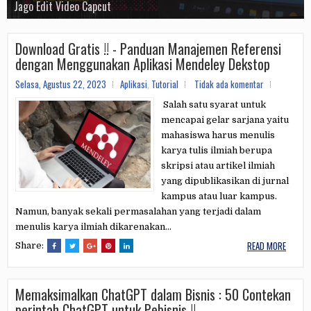
Visual AI
E-Course Mahir Shopee
Jago Edit Video Capcut
Tools Whatsapp Sender
E-Course Elite Membership
E-Course CANVA
Download Gratis !! - Panduan Manajemen Referensi
dengan Menggunakan Aplikasi Mendeley Dekstop
Selasa, Agustus 22, 2023
Aplikasi
,
Tutorial
Tidak ada komentar
Salah satu syarat untuk
mencapai gelar sarjana yaitu
mahasiswa harus menulis
karya tulis ilmiah berupa
skripsi atau artikel ilmiah
yang dipublikasikan di jurnal
kampus atau luar kampus.
Namun, banyak sekali permasalahan yang terjadi dalam
menulis karya ilmiah dikarenakan...
READ MORE
Share:
Memaksimalkan ChatGPT dalam Bisnis : 50 Contekan
perintah ChatGPT untuk Pebisnis !!