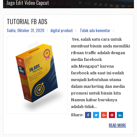
Visual AI
E-Course Mahir Shopee
Jago Edit Video Capcut
Tools Whatsapp Sender
E-Course Elite Membership
E-Course CANVA
TUTORIAL FB ADS
Sabtu, Oktober 31, 2020
digital product
Tidak ada komentar
Yes, salah satu cara untuk
membuat bisnis anda memiliki
ribuan traffic adalah dengan
media facebook
ads.Mengapa? karena
facebook ads saat ini sudah
menjadi kebutuhan utama
dalam marketing dan media
promosi untuk bisnis kita
Namun kabar buruknya
adalah tidak...
Share:
READ MORE