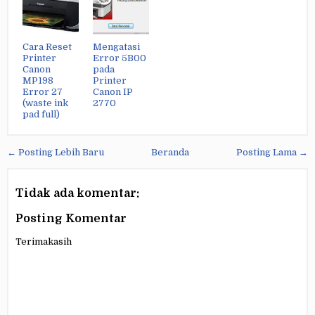
Cara Reset
Mengatasi
Printer
Error 5B00
Canon
pada
MP198
Printer
Error 27
Canon IP
(waste ink
2770
pad full)
← Posting Lebih Baru
Beranda
Posting Lama →
Tidak ada komentar:
Posting Komentar
Terimakasih