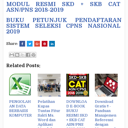
MODUL RESMI SKD + SKB CAT
ASN/PNS 2018-2019
BUKU PETUNJUK PENDAFTARAN
SISTEM SELEKSI CPNS NASIONAL
2019
Share:
Related Posts:
PENGOLAH
Pelatihan
DOWNLOA
Download
AN DATA
Kupas
D E-BOOK
Gratis !! -
BERBASIS
Tuntas Fitur
BUKU
Panduan
KOMPUTER
Sakti Ms.
RESMI SKD
Manajemen
Word dan
+ SKB CAT
Referensi
Aplikasi
ASN/PNS
dengan