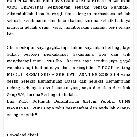
Kota Pekalongan, Kampus Kreatif di Kota Kreatif Pekalongan
yaitu Universitas Pekalongan sebagai Tenaga Pendidik..
Alhamdulillah bisa berbagi ilmu dengan mahasiswa adalah
sebuah kenikmatan dan keberkahan, karena sebaik-baiknya
manusia adalah orang yang memberikan manfaat bagi orang
lain
Oke meskipun saya gagal… tapi kali ini saya akan berbagi, tapi
bukan berbagi pengalaman bagaimana tips dan trik
menghadapi test CPNS lho… karena saya sendiri juga gagal
wakakak tapi kali ini saya akan berbagi link E-BOOK tentang
MODUL RESMI SKD + SKB CAT
ASN/PNS 2018-2019
yang
berisi Seleksi Kemampuan Dasar dan Seleksi Kemampuan
Bidang sebanyak 884 halaman yang saya dapatkan dari link
Grup WA, karena Berbagi itu Indah....
Dan Buku Petunjuk
Pendaftaran Sistem Seleksi CPNS
NASIONAL
2019
siapa tahu bermanfaat dan anda lah orang-
orang terpilih !!
Download disini