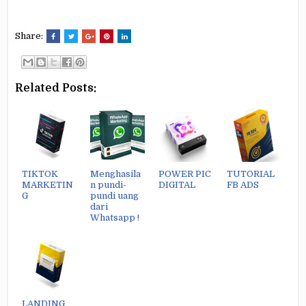
Share:
Related Posts:
TIKTOK
Menghasila
POWER PIC
TUTORIAL
MARKETIN
n pundi-
DIGITAL
FB ADS
G
pundi uang
dari
Whatsapp !
LANDING