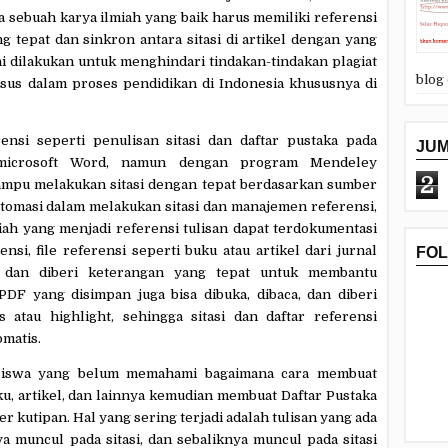
ka sebuah karya ilmiah yang baik harus memiliki referensi
 tepat dan sinkron antara sitasi di artikel dengan yang
ni dilakukan untuk menghindari tindakan-tindakan plagiat
blog
usus dalam proses pendidikan di Indonesia khususnya di
si seperti penulisan sitasi dan daftar pustaka pada
JU
l microsoft Word, namun dengan program Mendeley
2
mpu melakukan sitasi dengan tepat berdasarkan sumber
otomasi dalam melakukan sitasi
dan manajemen referensi,
miah yang menjadi referensi tulisan dapat terdokumentasi
nsi, file referensi seperti buku atau artikel dari jurnal
FO
 dan diberi keterangan yang tepat untuk membantu
DF yang disimpan juga bisa dibuka, dibaca, dan diberi
s atau highlight, sehingga sitasi dan daftar referensi
omatis.
siswa yang belum memahami bagaimana cara membuat
uku, artikel, dan lainnya kemudian membuat Daftar Pustaka
 kutipan. Hal yang sering terjadi adalah tulisan yang ada
a muncul pada sitasi, dan sebaliknya muncul pada sitasi