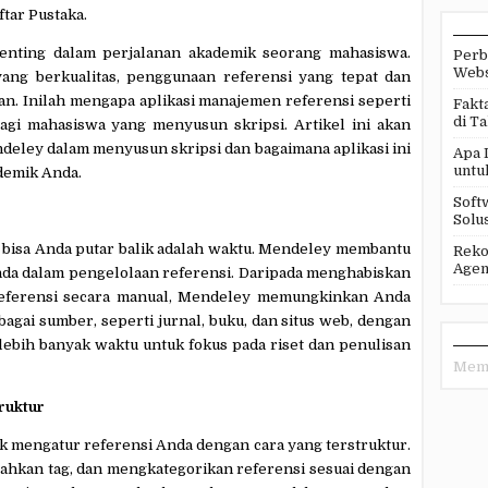
ftar Pustaka.
enting dalam perjalanan akademik seorang mahasiswa.
Perb
Webs
ang berkualitas, penggunaan referensi yang tepat dan
lan. Inilah mengapa aplikasi manajemen referensi seperti
Fakt
di T
agi mahasiswa yang menyusun skripsi. Artikel ini akan
eley dalam menyusun skripsi dan bagaimana aplikasi ini
Apa 
untu
demik Anda.
Soft
Solus
k bisa Anda putar balik adalah waktu. Mendeley membantu
Reko
Agen
a dalam pengelolaan referensi. Daripada menghabiskan
referensi secara manual, Mendeley memungkinkan Anda
agai sumber, seperti jurnal, buku, dan situs web, dengan
lebih banyak waktu untuk fokus pada riset dan penulisan
Memu
ruktur
mengatur referensi Anda dengan cara yang terstruktur.
hkan tag, dan mengkategorikan referensi sesuai dengan