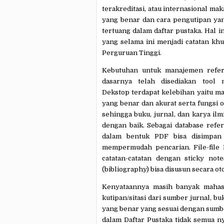
terakreditasi, atau internasional ma
yang benar dan cara pengutipan yang
tertuang dalam daftar pustaka. Hal i
yang selama ini menjadi catatan kh
Perguruan Tinggi.
Kebutuhan untuk manajemen referen
dasarnya telah disediakan too
Dekstop terdapat kelebihan yaitu
ma
yang benar dan akurat
serta fungsi 
sehingga buku, jurnal, dan karya il
dengan baik.
Sebagai database refere
dalam bentuk PDF bisa disimpan
mempermudah pencarian. File-file P
catatan-catatan dengan sticky note
(bibliography) bisa disusun secara ot
Kenyataannya masih banyak maha
kutipan/sitasi dari sumber jurnal, b
yang benar yang sesuai dengan sumber
dalam Daftar Pustaka tidak semua ny