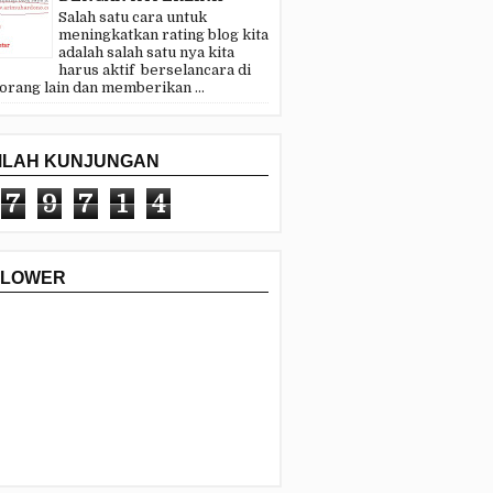
Salah satu cara untuk
meningkatkan rating blog kita
adalah salah satu nya kita
harus aktif berselancara di
 orang lain dan memberikan ...
MLAH KUNJUNGAN
7
9
7
1
4
LLOWER