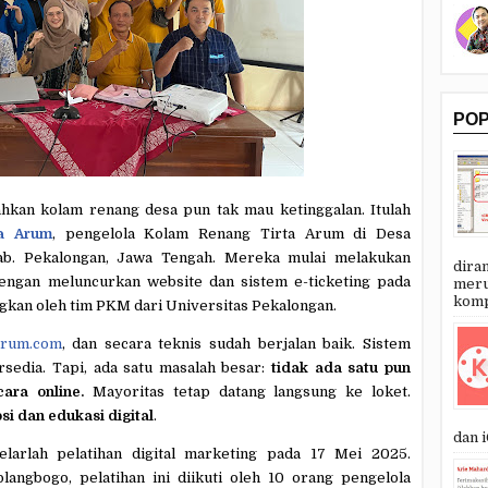
PO
ahkan kolam renang desa pun tak mau ketinggalan. Itulah
a Arum
, pengelola Kolam Renang Tirta Arum di Desa
b. Pekalongan, Jawa Tengah. Mereka mulai melakukan
dira
 dengan meluncurkan website dan sistem e-ticketing pada
meru
kompu
gkan oleh tim PKM dari Universitas Pekalongan.
arum.com
, dan secara teknis sudah berjalan baik. Sistem
rsedia. Tapi, ada satu masalah besar:
tidak ada satu pun
ara online.
Mayoritas tetap datang langsung ke loket.
i dan edukasi digital
.
dan i
elarlah pelatihan digital marketing pada 17 Mei 2025.
angbogo, pelatihan ini diikuti oleh 10 orang pengelola