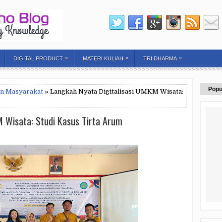
»
»
»
DIGITAL PRODUCT
MATERI KULIAH
TRI DHARMA
Popu
n Masyarakat
» Langkah Nyata Digitalisasi UMKM Wisata:
M Wisata: Studi Kasus Tirta Arum