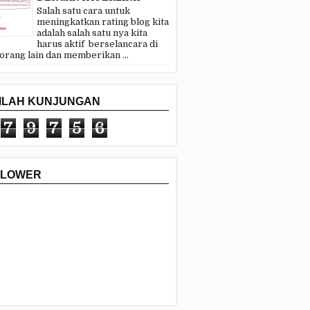
Salah satu cara untuk
meningkatkan rating blog kita
adalah salah satu nya kita
harus aktif berselancara di
 orang lain dan memberikan ...
MLAH KUNJUNGAN
7
9
7
5
6
LLOWER