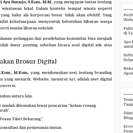
i Ayu Sunarjo, S.Kom., M.M.
, yang mengupas tuntas tentang
 wisatawan lokal. Dalam konteks tempat wisata seperti
ang kaku ala korporasi besar tidak akan efektif. Yang
Perb
Webs
sifat kekeluargaan, menyentuh kebutuhan hiburan warga
erti musim liburan sekolah.
Fakt
di T
laman pelanggan dan pendekatan komunitas bisa menjadi
Apa 
ilah dasar penting sebelum bicara soal digital ads atau
untu
Soft
Solus
Bukan Brosur Digital
Reko
S.Kom., M.Kom.
, yang membawakan sesi tentang branding
Agen
in yang menarik. Website, menurut Ari, adalah aset digital
onversi.
nkan antara lain:
Tema
Tanp
te mudah ditemukan lewat pencarian “kolam renang
rah”.
Diind
Blog
Pesan Tiket Sekarang”.
Erro
onsultasi dan pemesanan instan.
Peny