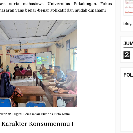
sen serta mahasiswa Universitas Pekalongan. Fokus
emasaran yang benar-benar aplikatif dan mudah dipahami.
blog
JU
2
FO
elatihan Digital Pemasaran Bumdes Tirta Arum
lu Karakter Konsumenmu !