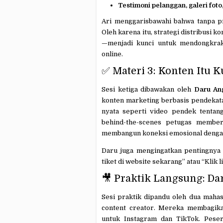
Testimoni pelanggan, galeri foto,
Ari menggarisbawahi bahwa tanpa pr
Oleh karena itu, strategi distribusi k
—menjadi kunci untuk mendongkrak 
online.
✅ Materi 3: Konten Itu K
Sesi ketiga dibawakan oleh
Daru Ang
konten marketing berbasis pendeka
nyata seperti video pendek tentan
behind-the-scenes petugas members
membangun koneksi emosional dengan
Daru juga mengingatkan pentingny
tiket di website sekarang” atau “Klik l
🎥 Praktik Langsung: Da
Sesi praktik dipandu oleh dua maha
content creator. Mereka membagika
untuk Instagram dan TikTok. Pese