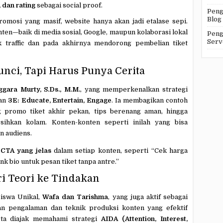
 dan rating
sebagai social proof.
Peng
Blog
omosi yang masif, website hanya akan jadi etalase sepi.
onten—baik di media sosial, Google, maupun kolaborasi lokal
Peng
Serv
traffic dan pada akhirnya mendorong pembelian tiket
unci, Tapi Harus Punya Cerita
gara Murty, S.Ds., M.M.
, yang memperkenalkan strategi
tan
3E: Educate, Entertain, Engage
. Ia membagikan contoh
g promo tiket akhir pekan, tips berenang aman, hingga
ihkan kolam. Konten-konten seperti inilah yang bisa
 audiens.
a
CTA yang jelas
dalam setiap konten, seperti “Cek harga
ink bio untuk pesan tiket tanpa antre.”
ri Teori ke Tindakan
siswa Unikal,
Wafa dan Tarishma
, yang juga aktif sebagai
n pengalaman dan teknik produksi konten yang efektif
rta diajak memahami strategi
AIDA (Attention, Interest,