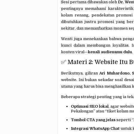
Sesi pertama dibawakan oleh
Dr. Went
pentingnya memahami karakteristik
kolam renang, pendekatan promosi y
dibutuhkan justru promosi yang ber
sekitar, dan memanfaatkan momen sep
Wenti juga menekankan bahwa penga
kunci dalam membangun loyalitas. In
konten viral—
kenali audiensmu dulu
.
✅ Materi 2: Website Itu 
Berikutnya, giliran
Ari Muhardono, 
website. Ini bukan sekadar soal desa
utama yang harus bisa menghasilkan k
Beberapa strategi penting yang ia teka
Optimasi SEO lokal
, agar websi
Pekalongan” atau “tiket kolam mu
Tombol CTA yang jelas
seperti “
Integrasi WhatsApp Chat
untuk k