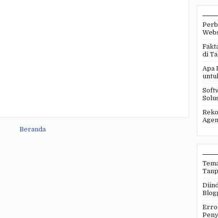
Perb
Webs
Fakt
di T
Apa 
untu
Soft
Solus
Reko
Agen
Beranda
Tema
Tanp
Diind
Blog
Erro
Peny