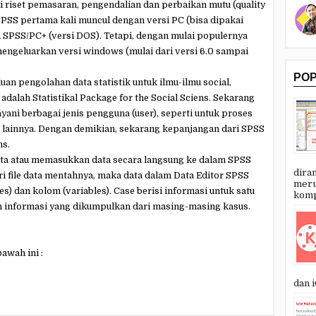
 riset pemasaran, pengendalian dan perbaikan mutu (quality
 SPSS pertama kali muncul dengan versi PC (bisa dipakai
SPSS/PC+ (versi DOS). Tetapi, dengan mulai populernya
engeluarkan versi windows (mulai dari versi 6.0 sampai
PO
an pengolahan data statistik untuk ilmu-ilmu social,
adalah Statistikal Package for the Social Sciens. Sekarang
ni berbagai jenis pengguna (user), seperti untuk proses
an lainnya. Dengan demikian, sekarang kepanjangan dari SPSS
ns.
ta atau memasukkan data secara langsung ke dalam SPSS
dira
i file data mentahnya, maka data dalam Data Editor SPSS
meru
s) dan kolom (variables). Case berisi informasi untuk satu
kompu
lah informasi yang dikumpulkan dari masing-masing kasus.
awah ini :
dan i