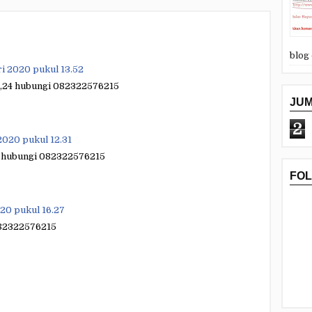
blog
ri 2020 pukul 13.52
23,24 hubungi 082322576215
JU
2
2020 pukul 12.31
24 hubungi 082322576215
FO
020 pukul 16.27
082322576215