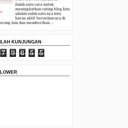
Salah satu cara untuk
meningkatkan rating blog kita
adalah salah satu nya kita
harus aktif berselancara di
 orang lain dan memberikan ...
MLAH KUNJUNGAN
7
9
6
5
5
LLOWER