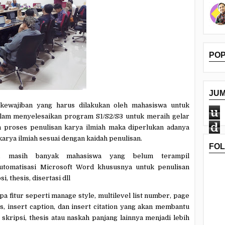
PO
JU
kewajiban yang harus dilakukan oleh mahasiswa untuk
u
lam menyelesaikan program S1/S2/S3 untuk meraih gelar
d
 proses penulisan karya ilmiah maka diperlukan adanya
karya ilmiah
sesuai dengan kaidah penulisan
.
FO
s, m
asih banyak mahasiswa yang belum terampil
automatisasi Microsoft Word khususnya untuk penulisan
i, thesis, disertasi dll
fitur seperti manage style, multilevel list number, page
s, insert caption, dan insert citation yang akan membantu
skripsi, thesis atau naskah panjang lainnya menjadi lebih