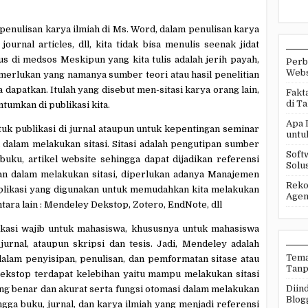
enulisan karya ilmiah di Ms. Word, dalam penulisan karya
 journal articles, dll, kita tidak bisa menulis seenak jidat
atus di medsos Meskipun yang kita tulis adalah jerih payah,
Perb
Webs
emerlukan yang namanya sumber teori atau hasil penelitian
a dapatkan. Itulah yang disebut men-sitasi karya orang lain,
Fakt
di T
tumkan di publikasi kita.
Apa 
tuk publikasi di jurnal ataupun untuk kepentingan seminar
untu
 dalam melakukan sitasi.
Sitasi adalah pengutipan sumber
Soft
 buku, artikel website
sehingga dapat dijadikan referensi
Solus
n dalam melakukan sitasi, diperlukan adanya Manajemen
Reko
likasi yang digunakan untuk memudahkan kita melakukan
Agen
ara lain :
Mendeley Dekstop
, Zotero, EndNote, dll
kasi wajib untuk mahasiswa, khususnya untuk
mahasiswa
jurnal, ataupun skripsi dan tesis. Jadi, Mendeley adalah
Tema
alam penyisipan, penulisan, dan pemformatan sitase atau
Tanp
kstop terdapat kelebihan yaitu
mampu melakukan sitasi
Diind
ng benar dan akurat
serta fungsi otomasi dalam melakukan
Blog
ga buku, jurnal, dan karya ilmiah yang menjadi referensi