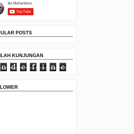
PULAR POSTS
MLAH KUNJUNGAN
n
d
e
f
i
n
e
LLOWER