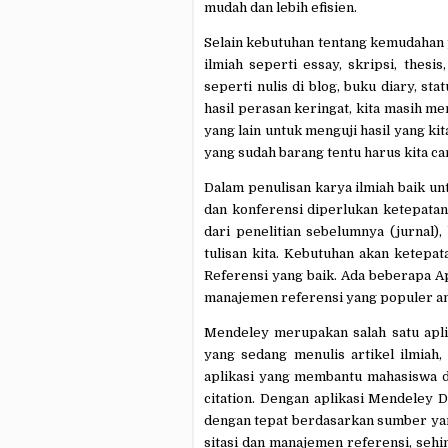
mudah dan lebih efisien.
Selain kebutuhan tentang kemudahan p
ilmiah
seperti essay, skripsi, thesis,
seperti nulis di blog, buku diary, st
hasil perasan keringat, kita masih m
yang lain untuk menguji hasil yang kit
yang sudah barang tentu harus kita can
Dalam penulisan karya ilmiah baik un
dan konferensi diperlukan ketepatan
dari penelitian sebelumnya
(jurnal),
tulisan kita.
Kebutuhan akan ketepata
Referensi yang baik.
Ada beberapa Ap
manajemen referensi yang populer ant
Mendeley merupakan salah satu apli
yang sedang menulis artikel ilmiah, 
aplikasi yang membantu mahasiswa d
citation.
Dengan
aplikasi
Mendeley De
dengan tepat berdasarkan sumber ya
sitasi
dan manajemen referensi, sehing